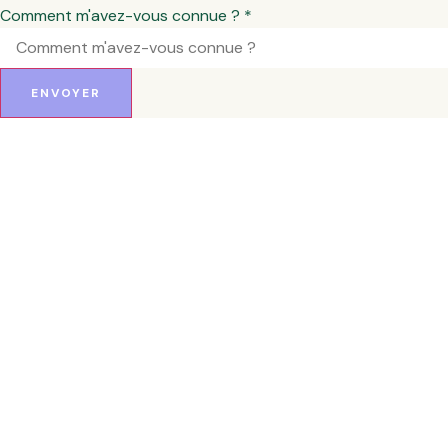
web
Comment m'avez-vous connue ?
*
est
connue
ENVOYER