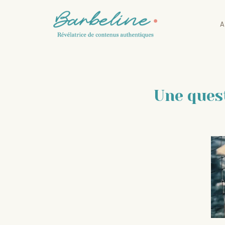
Aller
au
A
contenu
Une quest